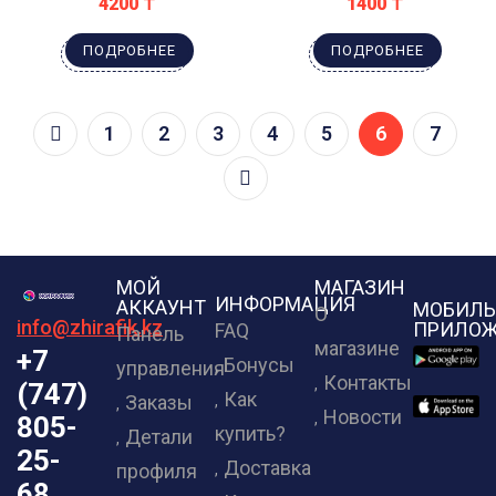
4200
₸
1400
₸
ПОДРОБНЕЕ
ПОДРОБНЕЕ
1
2
3
4
5
6
7
МОЙ
МАГАЗИН
ИНФОРМАЦИЯ
АККАУНТ
МОБИЛЬ
О
info@zhirafik.kz
ПРИЛОЖ
FAQ
Панель
магазине
+7
Бонусы
управления
Контакты
(747)
Как
Заказы
Новости
805-
купить?
Детали
25-
Доставка
профиля
68