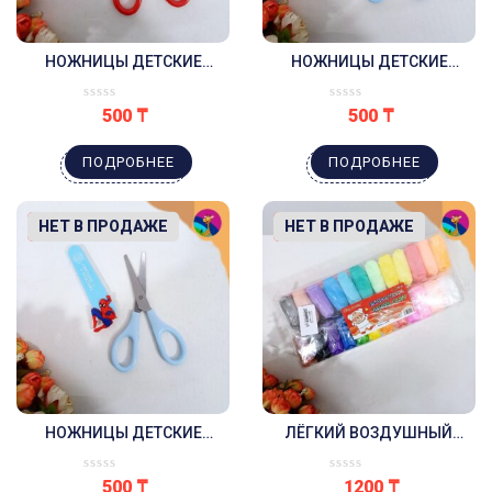
НОЖНИЦЫ ДЕТСКИЕ
НОЖНИЦЫ ДЕТСКИЕ
КАНЦЕЛЯРСКИЕ ЧЕЛОВЕК
КАНЦЕЛЯРСКИЕ ПИКАЧУ
ПАУК КРАСНЫЕ
ГОЛУБЫЕ
500
₸
500
₸
ПОДРОБНЕЕ
ПОДРОБНЕЕ
-17%
НЕТ В ПРОДАЖЕ
-8%
НЕТ В ПРОДАЖЕ
НОЖНИЦЫ ДЕТСКИЕ
ЛЁГКИЙ ВОЗДУШНЫЙ
КАНЦЕЛЯРСКИЕ ЧЕЛОВЕК
ПЛАСТИЛИН 24 ШТУКИ
ПАУК ГОЛУБЫЕ
500
₸
1200
₸