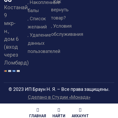
Как
Накопленные
Костанай,
вернуть
балы
9
товар?
Список
мкр-
Условия
желаний
н.,
обслуживания
Удаление
дом 6
данных
(вход
пользователей
через
Ломбард)
© 2023 ИП Браун Н. Я. – Все права защищены.
Сделано в Студии «Монада»
ГЛАВНАЯ
НАЙТИ
АККАУНТ