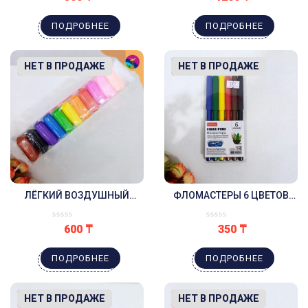
ПОДРОБНЕЕ
ПОДРОБНЕЕ
-14%
НЕТ В ПРОДАЖЕ
-30%
НЕТ В ПРОДАЖЕ
ЛЁГКИЙ ВОЗДУШНЫЙ
ФЛОМАСТЕРЫ 6 ЦВЕТОВ
ПЛАСТИЛИН 12 ШТУК
HATBER
600
₸
350
₸
ПОДРОБНЕЕ
ПОДРОБНЕЕ
-13%
НЕТ В ПРОДАЖЕ
-20%
НЕТ В ПРОДАЖЕ