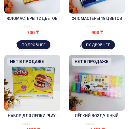
ФЛОМАСТЕРЫ 12 ЦВЕТОВ
ФЛОМАСТЕРЫ 18 ЦВЕТОВ
700
₸
900
₸
ПОДРОБНЕЕ
ПОДРОБНЕЕ
-13%
НЕТ В ПРОДАЖЕ
-22%
НЕТ В ПРОДАЖЕ
НАБОР ДЛЯ ЛЕПКИ PLAY-
ЛЁГКИЙ ВОЗДУШНЫЙ
DOH МИСТЕР ЗУБАСТИК
ПЛАСТИЛИН 24 ЦВЕТА
СТОМАТОЛОГ
НАБОР ДЛЯ ЛЕПКИ