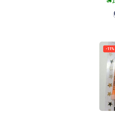
🚛 
-11%