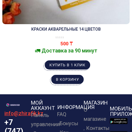
КРАСКИ АКВАРЕЛЬНЫЕ 14 ЦВЕТОВ
500
₸
🚛 Доставка за 90 минут
КУПИТЬ В 1 КЛИК
В КОРЗИНУ
МОЙ
МАГАЗИН
ИНФОРМАЦИЯ
АККАУНТ
МОБИЛЬ
О
info@zhirafik.kz
ПРИЛОЖ
FAQ
Панель
магазине
+7
Бонусы
управления
Контакты
(747)