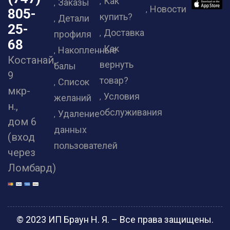
Как
Заказы
Новости
805-
купить?
Детали
25-
Доставка
профиля
68
Как
Накопленные
Костанай,
вернуть
балы
9
товар?
Список
мкр-
Условия
желаний
н.,
обслуживания
Удаление
дом 6
данных
(вход
пользователей
через
Ломбард)
© 2023 ИП Браун Н. Я. – Все права защищены.