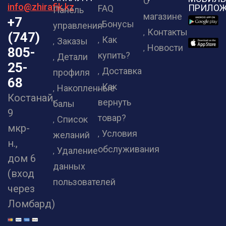
О
info@zhirafik.kz
ПРИЛОЖ
FAQ
Панель
магазине
+7
Бонусы
управления
Контакты
(747)
Как
Заказы
Новости
805-
купить?
Детали
25-
Доставка
профиля
68
Как
Накопленные
Костанай,
вернуть
балы
9
товар?
Список
мкр-
Условия
желаний
н.,
обслуживания
Удаление
дом 6
данных
(вход
пользователей
через
Ломбард)