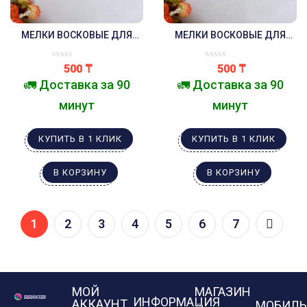
МЕЛКИ ВОСКОВЫЕ ДЛЯ
МЕЛКИ ВОСКОВЫЕ ДЛЯ
ТВОРЧЕСТВА ХОЛОДНОЕ
ТВОРЧЕСТВА ПРИНЦЕССЫ
СЕРДЦЕ
500
₸
500
₸
🚛 Доставка за 90
🚛 Доставка за 90
минут
минут
КУПИТЬ В 1 КЛИК
КУПИТЬ В 1 КЛИК
В КОРЗИНУ
В КОРЗИНУ
1
2
3
4
5
6
7
МОЙ
МАГАЗИН
ИНФОРМАЦИЯ
АККАУНТ
МОБИЛЬ