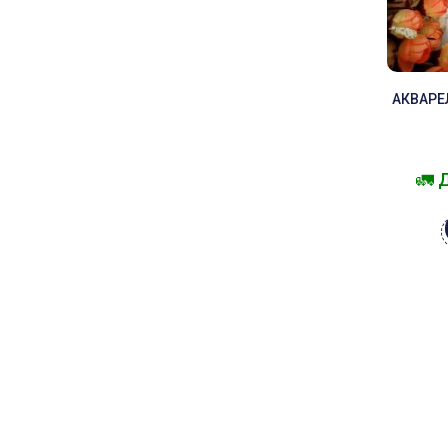
АКВАРЕ
🚛 