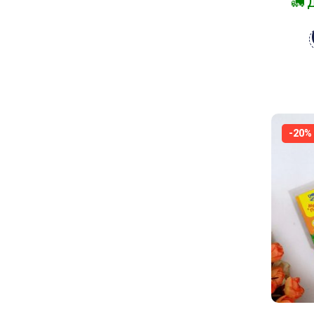
🚛 
-20%