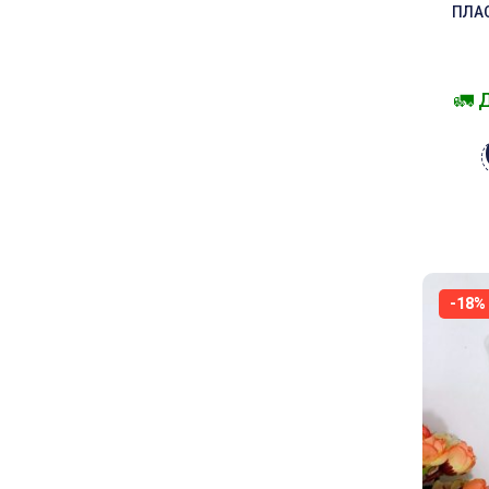
ПЛА
🚛 
-18%