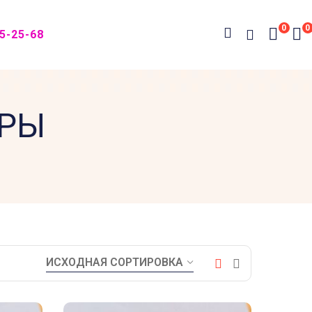
0
0
05-25-68
АРЫ