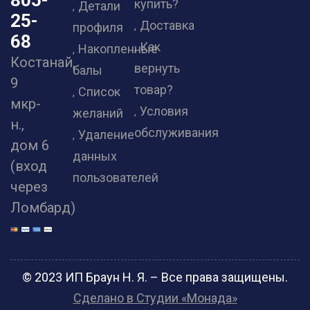
805-
купить?
Детали
25-
Доставка
профиля
68
Как
Накопленные
Костанай,
вернуть
балы
9
товар?
Список
мкр-
Условия
желаний
н.,
обслуживания
Удаление
дом 6
данных
(вход
пользователей
через
Ломбард)
© 2023 ИП Браун Н. Я. – Все права защищены.
Сделано в Студии «Монада»