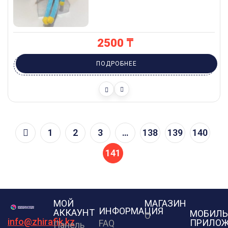
2500
₸
ПОДРОБНЕЕ
1
2
3
…
138
139
140
141
МОЙ
МАГАЗИН
ИНФОРМАЦИЯ
АККАУНТ
МОБИЛЬ
О
info@zhirafik.kz
ПРИЛОЖ
FAQ
Панель