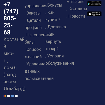
магазине
+7
Бонусы
управления
Контакты
(747)
Как
Заказы
Новости
805-
купить?
Детали
25-
Доставка
профиля
68
Как
Накопленные
Костанай,
вернуть
балы
9
товар?
Список
мкр-
Условия
желаний
н.,
обслуживания
Удаление
дом 6
данных
(вход
пользователей
через
Ломбард)