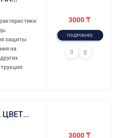
ДЕ,
.
3000
₸
рактеристики:
дь:
ПОДРОБНЕЕ
ля защиты
ния на
 других
струкция:
 ЦВЕТ
3000
₸