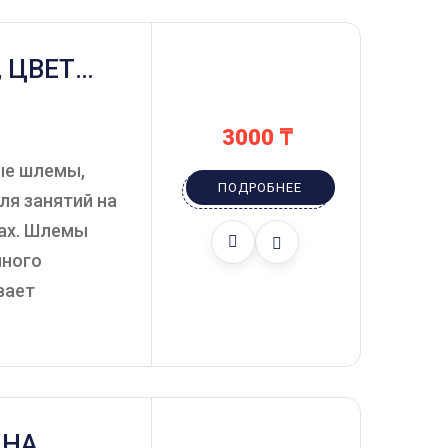
 ЦВЕТ
3000
₸
ые шлемы,
ПОДРОБНЕЕ
ля занятий на
ках. Шлемы
чного
вает
 НА