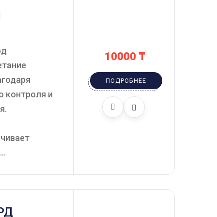
Й
рд
10000
₸
етание
агодаря
ПОДРОБНЕЕ
о контроля и
я.
ечивает
..
РД