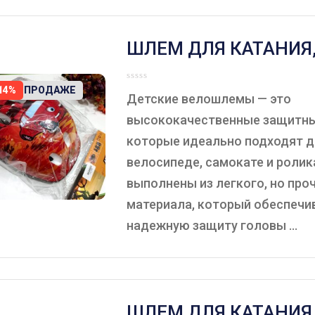
ШЛЕМ ДЛЯ КАТАНИЯ,
КРАСНЫЙ.
ЕТ В ПРОДАЖЕ
14%
Детские велошлемы — это
высококачественные защитн
которые идеально подходят д
велосипеде, самокате и роли
выполнены из легкого, но про
материала, который обеспечи
надежную защиту головы ...
ШЛЕМ ДЛЯ КАТАНИЯ