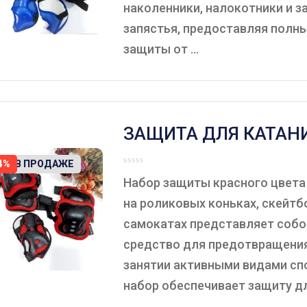
наколенники, налокотники и з
запястья, предоставляя полн
защиты от ...
ЗАЩИТА ДЛЯ КАТАНИ
КРАСНЫЙ.
ЕТ В ПРОДАЖЕ
4%
Набор защиты красного цвета
на роликовых коньках, скейтб
самокатах представляет собо
средство для предотвращения
занятии активными видами спо
набор обеспечивает защиту для