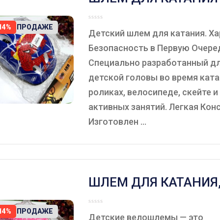
РОЛИКАХ, ВЕЛОСИПЕ
ЕТ В ПРОДАЖЕ
14%
СКЕЙТЕ, ЦВЕТ СИНИЙ
Детский шлем для катания. Ха
Безопасность в Первую Очере
Специально разработанный д
детской головы во время ката
роликах, велосипеде, скейте и
активных занятий. Легкая Кон
Изготовлен ...
ШЛЕМ ДЛЯ КАТАНИЯ,
РОЗОВЫЙ.
ЕТ В ПРОДАЖЕ
14%
Детские велошлемы — это