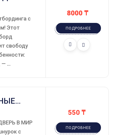
8000
₸
тбординга с
м! Этот
ПОДРОБНЕЕ
тборд
ит свободу
бенности:
 ...
НЫЕ
550
₸
ДВЕРЬ В МИР
ПОДРОБНЕЕ
шнурок с