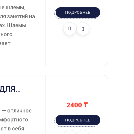
ые шлемы,
ПОДРОБНЕЕ
ля занятий на
ках. Шлемы
чного
вает
 ДЛЯ
ИЙ.
2400
₸
 — отличное
омфортного
ПОДРОБНЕЕ
ет в себя