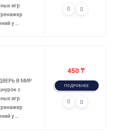
сных игр
тренажер
й у ...
450
₸
ДВЕРЬ В МИР
ПОДРОБНЕЕ
шнурок с
сных игр
тренажер
й у ...