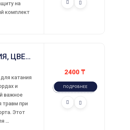
ащиту на
ый комплект
Я, ЦВЕТ
2400
₸
 для катания
ордах и
ПОДРОБНЕЕ
й важное
 травм при
рта. Этот
 ...