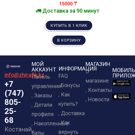
15000
₸
🚛 Доставка за 90 минут
КУПИТЬ В 1 КЛИК
В КОРЗИНУ
МОЙ
МАГАЗИН
ИНФОРМАЦИЯ
АККАУНТ
МОБИЛЬ
О
info@zhirafik.kz
ПРИЛОЖ
FAQ
Панель
магазине
+7
Бонусы
управления
Контакты
(747)
Как
Заказы
Новости
805-
купить?
Детали
25-
Доставка
профиля
68
Как
Накопленные
Костанай,
вернуть
балы