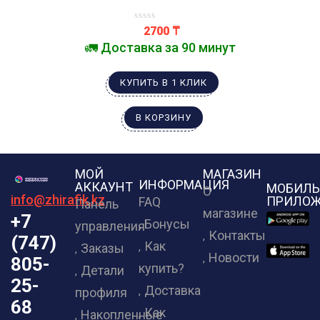
2700
₸
🚛 Доставка за 90 минут
КУПИТЬ В 1 КЛИК
В КОРЗИНУ
МОЙ
МАГАЗИН
ИНФОРМАЦИЯ
АККАУНТ
МОБИЛЬ
О
info@zhirafik.kz
ПРИЛОЖ
FAQ
Панель
магазине
+7
Бонусы
управления
Контакты
(747)
Как
Заказы
Новости
805-
купить?
Детали
25-
Доставка
профиля
68
Как
Накопленные