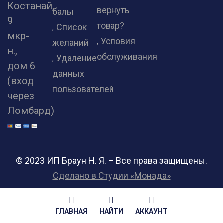
Костанай,
вернуть
балы
9
товар?
Список
мкр-
Условия
желаний
н.,
обслуживания
Удаление
дом 6
данных
(вход
пользователей
через
Ломбард)
© 2023 ИП Браун Н. Я. – Все права защищены.
Сделано в Студии «Монада»
ГЛАВНАЯ
НАЙТИ
АККАУНТ