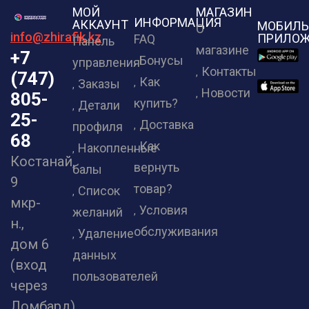
МОЙ
МАГАЗИН
ИНФОРМАЦИЯ
АККАУНТ
МОБИЛЬ
О
info@zhirafik.kz
ПРИЛОЖ
FAQ
Панель
магазине
+7
Бонусы
управления
Контакты
(747)
Как
Заказы
Новости
805-
купить?
Детали
25-
Доставка
профиля
68
Как
Накопленные
Костанай,
вернуть
балы
9
товар?
Список
мкр-
Условия
желаний
н.,
обслуживания
Удаление
дом 6
данных
(вход
пользователей
через
Ломбард)