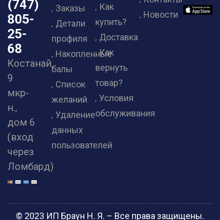
(747)
Как
Заказы
Новости
805-
купить?
Детали
25-
Доставка
профиля
68
Как
Накопленные
Костанай,
вернуть
балы
9
товар?
Список
мкр-
Условия
желаний
н.,
обслуживания
Удаление
дом 6
данных
(вход
пользователей
через
Ломбард)
© 2023 ИП Браун Н. Я. – Все права защищены.