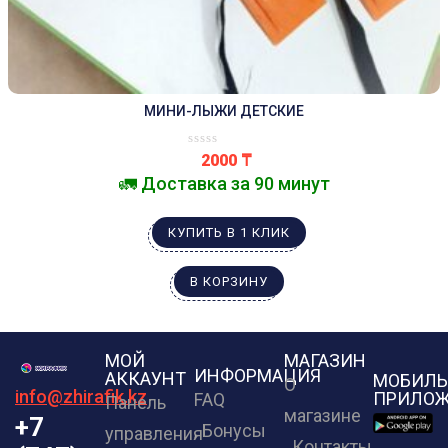
МИНИ-ЛЫЖИ ДЕТСКИЕ
2000
₸
🚛 Доставка за 90 минут
КУПИТЬ В 1 КЛИК
В КОРЗИНУ
МОЙ
МАГАЗИН
ИНФОРМАЦИЯ
АККАУНТ
МОБИЛЬ
О
info@zhirafik.kz
ПРИЛОЖ
FAQ
Панель
магазине
+7
Бонусы
управления
Контакты