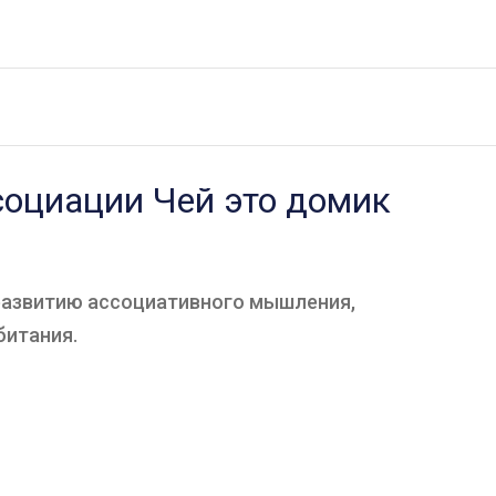
социации Чей это домик
 развитию ассоциативного мышления,
битания.