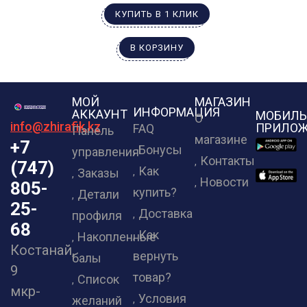
КУПИТЬ В 1 КЛИК
В КОРЗИНУ
МОЙ
МАГАЗИН
ИНФОРМАЦИЯ
АККАУНТ
МОБИЛЬ
О
info@zhirafik.kz
ПРИЛОЖ
FAQ
Панель
магазине
+7
Бонусы
управления
Контакты
(747)
Как
Заказы
Новости
805-
купить?
Детали
25-
Доставка
профиля
68
Как
Накопленные
Костанай,
вернуть
балы
9
товар?
Список
мкр-
Условия
желаний