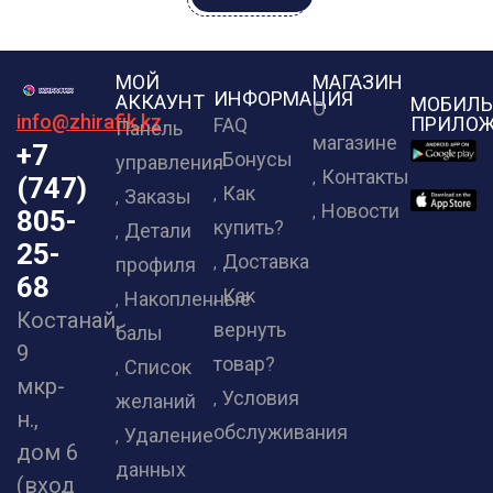
МОЙ
МАГАЗИН
ИНФОРМАЦИЯ
АККАУНТ
МОБИЛЬ
О
info@zhirafik.kz
ПРИЛОЖ
FAQ
Панель
магазине
+7
Бонусы
управления
Контакты
(747)
Как
Заказы
Новости
805-
купить?
Детали
25-
Доставка
профиля
68
Как
Накопленные
Костанай,
вернуть
балы
9
товар?
Список
мкр-
Условия
желаний
н.,
обслуживания
Удаление
дом 6
данных
(вход