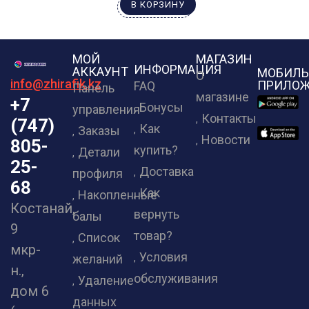
В КОРЗИНУ
МОЙ
МАГАЗИН
ИНФОРМАЦИЯ
АККАУНТ
МОБИЛЬ
О
info@zhirafik.kz
ПРИЛОЖ
FAQ
Панель
магазине
+7
Бонусы
управления
Контакты
(747)
Как
Заказы
Новости
805-
купить?
Детали
25-
Доставка
профиля
68
Как
Накопленные
Костанай,
вернуть
балы
9
товар?
Список
мкр-
Условия
желаний
н.,
обслуживания
Удаление
дом 6
данных