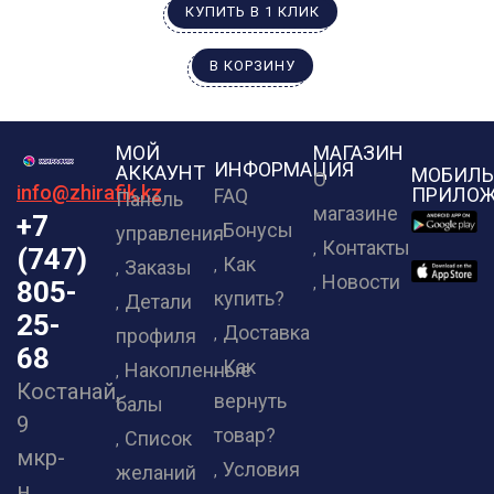
КУПИТЬ В 1 КЛИК
В КОРЗИНУ
МОЙ
МАГАЗИН
ИНФОРМАЦИЯ
АККАУНТ
МОБИЛЬ
О
info@zhirafik.kz
ПРИЛОЖ
FAQ
Панель
магазине
+7
Бонусы
управления
Контакты
(747)
Как
Заказы
Новости
805-
купить?
Детали
25-
Доставка
профиля
68
Как
Накопленные
Костанай,
вернуть
балы
9
товар?
Список
мкр-
Условия
желаний
н.,