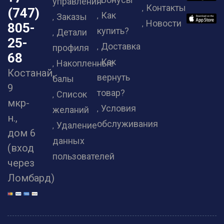
управления
Контакты
(747)
Как
Заказы
Новости
805-
купить?
Детали
25-
Доставка
профиля
68
Как
Накопленные
Костанай,
вернуть
балы
9
товар?
Список
мкр-
Условия
желаний
н.,
обслуживания
Удаление
дом 6
данных
(вход
пользователей
через
Ломбард)