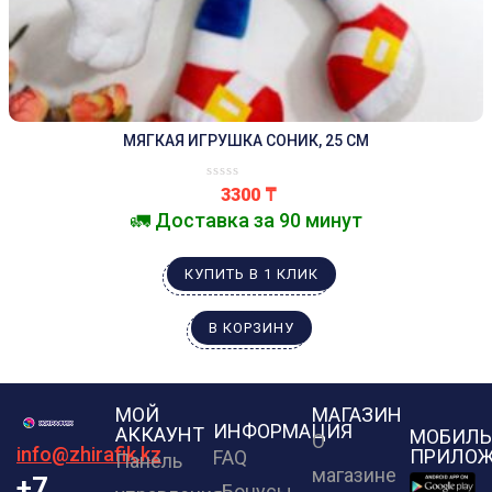
МЯГКАЯ ИГРУШКА СОНИК, 25 СМ
3300
₸
🚛 Доставка за 90 минут
КУПИТЬ В 1 КЛИК
В КОРЗИНУ
МОЙ
МАГАЗИН
ИНФОРМАЦИЯ
АККАУНТ
МОБИЛЬ
О
info@zhirafik.kz
ПРИЛОЖ
FAQ
Панель
магазине
+7
Бонусы