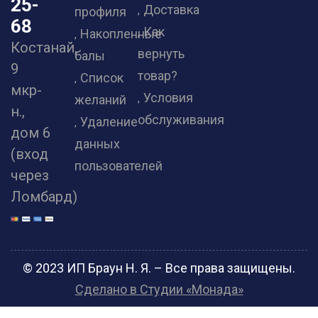
25-
Доставка
профиля
68
Как
Накопленные
Костанай,
вернуть
балы
9
товар?
Список
мкр-
Условия
желаний
н.,
обслуживания
Удаление
дом 6
данных
(вход
пользователей
через
Ломбард)
© 2023 ИП Браун Н. Я. – Все права защищены.
Сделано в Студии «Монада»