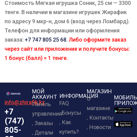
Стоимость Мягкая игрушка Соник, 25 см — 3300
тенге. В наличии в магазине игрушек Жирафик
по адресу 9 мкр-н, дом 6 (вход через Ломбард).
Телефон для информации или оформления
заказа:
+7 747 805 25 68
.
Либо оформите заказ
через сайт или приложение и получите бонусы:
1 бонус (балл) = 1 тенге.
МОЙ
МАГАЗИН
ИНФОРМАЦИЯ
АККАУНТ
МОБИЛЬ
О
info@zhirafik.kz
ПРИЛОЖ
FAQ
Панель
магазине
+7
Бонусы
управления
Контакты
(747)
Как
Заказы
Новости
805-
купить?
Детали