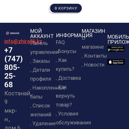
В КОРЗИНУ
МОЙ
МАГАЗИН
ИНФОРМАЦИЯ
АККАУНТ
МОБИЛЬ
О
info@zhirafik.kz
ПРИЛОЖ
FAQ
Панель
магазине
+7
Бонусы
управления
Контакты
(747)
Как
Заказы
Новости
805-
купить?
Детали
25-
Доставка
профиля
68
Как
Накопленные
Костанай,
вернуть
балы
9
товар?
Список
мкр-
Условия
желаний
н.,
обслуживания
Удаление
дом 6