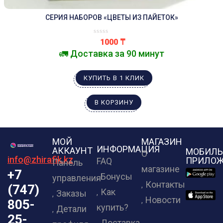
СЕРИЯ НАБОРОВ «ЦВЕТЫ ИЗ ПАЙЕТОК»
1000
₸
🚛 Доставка за 90 минут
КУПИТЬ В 1 КЛИК
В КОРЗИНУ
МОЙ
МАГАЗИН
ИНФОРМАЦИЯ
АККАУНТ
МОБИЛЬ
О
info@zhirafik.kz
ПРИЛОЖ
FAQ
Панель
магазине
+7
Бонусы
управления
Контакты
(747)
Как
Заказы
Новости
805-
купить?
Детали
25-
Доставка