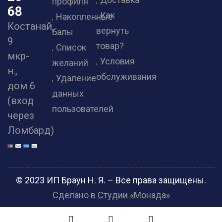
профиля
68
Как
Накопленные
Костанай,
вернуть
балы
9
товар?
Список
мкр-
Условия
желаний
н.,
обслуживания
Удаление
дом 6
данных
(вход
пользователей
через
Ломбард)
© 2023 ИП Браун Н. Я. – Все права защищены.
Сделано в Студии «Монада»