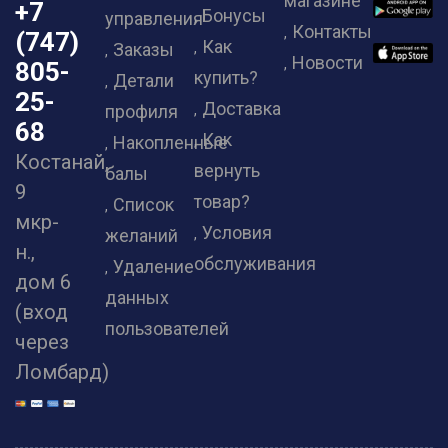
магазине
+7
Бонусы
управления
Контакты
(747)
Как
Заказы
Новости
805-
купить?
Детали
25-
Доставка
профиля
68
Как
Накопленные
Костанай,
вернуть
балы
9
товар?
Список
мкр-
Условия
желаний
н.,
обслуживания
Удаление
дом 6
данных
(вход
пользователей
через
Ломбард)