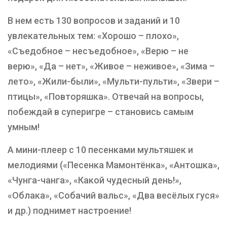
В нем есть 130 вопросов и заданий и 10
увлекательных тем: «Хорошо – плохо»,
«Съедобное – несъедобное», «Верю – не
верю», «Да – нет», «Живое – неживое», «Зима –
лето», «Жили-были», «Мульти-пульти», «Звери –
птицы», «Повторяшка». Отвечай на вопросы,
побеждай в суперигре – становись самым
умным!
А мини-плеер с 10 песенками мультяшек и
мелодиями («Песенка Мамонтёнка», «Антошка»,
«Чунга-чанга», «Какой чудесный день!»,
«Облака», «Собачий вальс», «Два весёлых гуся»
и др.) поднимет настроение!