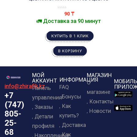
90
₸
🚛 Доставка за 90 минут
КУПИТЬ В 1 КЛИК
В КОРЗИНУ
МОЙ
МАГАЗИН
ИНФОРМАЦИЯ
АККАУНТ
МОБИЛЬ
О
info@zhirafik.kz
ПРИЛОЖ
FAQ
Панель
магазине
+7
Бонусы
управления
Контакты
(747)
Как
Заказы
Новости
805-
купить?
Детали
25-
Доставка
профиля
68
Как
Накопленные