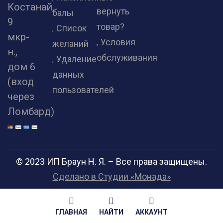
Костанай,
вернуть
балы
9
товар?
Список
мкр-
Условия
желаний
н.,
обслуживания
Удаление
дом 6
данных
(вход
пользователей
через
Ломбард)
© 2023 ИП Браун Н. Я. – Все права защищены.
Сделано в Студии «Монада»
ГЛАВНАЯ
НАЙТИ
АККАУНТ