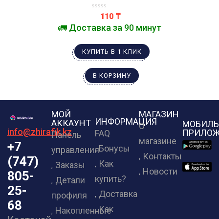
110
₸
🚛 Доставка за 90 минут
КУПИТЬ В 1 КЛИК
В КОРЗИНУ
МОЙ
МАГАЗИН
ИНФОРМАЦИЯ
АККАУНТ
МОБИЛЬ
О
info@zhirafik.kz
ПРИЛОЖ
FAQ
Панель
магазине
+7
Бонусы
управления
Контакты
(747)
Как
Заказы
Новости
805-
купить?
Детали
25-
Доставка
профиля
68
Как
Накопленные