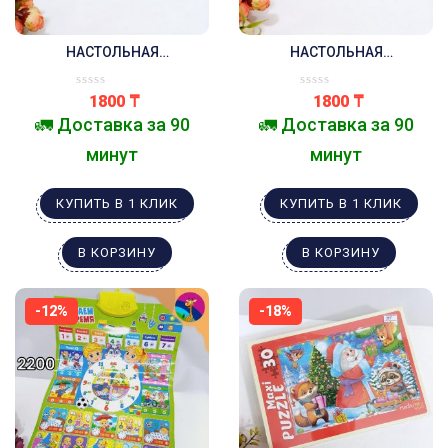
НАСТОЛЬНАЯ
НАСТОЛЬНАЯ
РАЗВИВАЮЩАЯ ИГРА ЧЕЙ
РАЗВИВАЮЩАЯ ИГРА
ДОМИК ?
АССОЦИАЦИИ ЧТО ГДЕ
1800
₸
1800
₸
РАСТЁТ ?
🚛 Доставка за 90
🚛 Доставка за 90
минут
минут
КУПИТЬ В 1 КЛИК
КУПИТЬ В 1 КЛИК
В КОРЗИНУ
В КОРЗИНУ
-12%
-18%