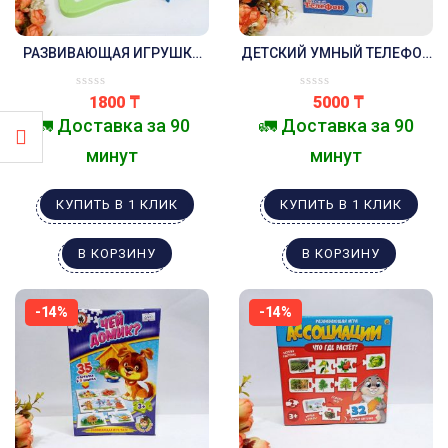
РАЗВИВАЮЩАЯ ИГРУШКА
ДЕТСКИЙ УМНЫЙ ТЕЛЕФОН
ДИНОЗАВРИК С
УЧИМСЯ,ИГРАЕМ ВМЕСТЕ
ГЕОМЕТРИЧЕСКИМИ
1800
₸
5000
₸
ФИГУРАМИ
🚛 Доставка за 90
🚛 Доставка за 90
минут
минут
КУПИТЬ В 1 КЛИК
КУПИТЬ В 1 КЛИК
В КОРЗИНУ
В КОРЗИНУ
-14%
-14%