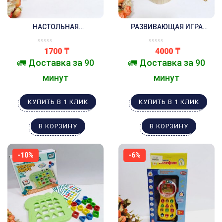
НАСТОЛЬНАЯ
РАЗВИВАЮЩАЯ ИГРА
РАЗВИВАЮЩАЯ ИГРА-ПАЗЛ
МАГНИТНАЯ РЫБАЛКА
ЧТО? ОТКУДА? ПОЧЕМУ ?
ПОЙМАЙ ЧЕРВЯЧКА В
1700
₸
4000
₸
КЛУБНИКЕ
🚛 Доставка за 90
🚛 Доставка за 90
минут
минут
КУПИТЬ В 1 КЛИК
КУПИТЬ В 1 КЛИК
В КОРЗИНУ
В КОРЗИНУ
-10%
-6%