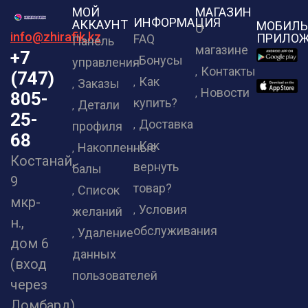
МОЙ
МАГАЗИН
ИНФОРМАЦИЯ
АККАУНТ
МОБИЛЬ
О
info@zhirafik.kz
ПРИЛОЖ
FAQ
Панель
магазине
+7
Бонусы
управления
Контакты
(747)
Как
Заказы
Новости
805-
купить?
Детали
25-
Доставка
профиля
68
Как
Накопленные
Костанай,
вернуть
балы
9
товар?
Список
мкр-
Условия
желаний
н.,
обслуживания
Удаление
дом 6
данных
(вход
пользователей
через
Ломбард)