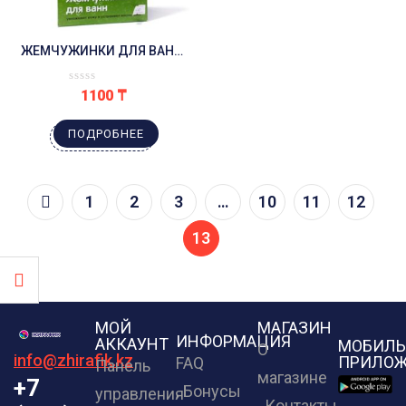
ЖЕМЧУЖИНКИ ДЛЯ ВАНН
СВОИМИ РУКАМИ «ЗЕЛЕНОЕ
ЯБЛОКО»
1100
₸
ПОДРОБНЕЕ
1
2
3
…
10
11
12
13
МОЙ
МАГАЗИН
ИНФОРМАЦИЯ
АККАУНТ
МОБИЛЬ
О
info@zhirafik.kz
ПРИЛОЖ
FAQ
Панель
магазине
+7
Бонусы
управления
Контакты