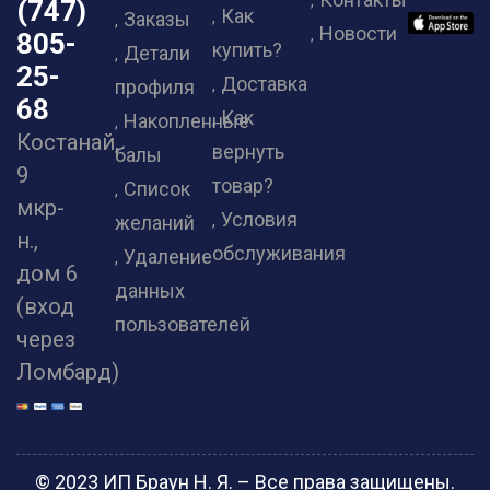
(747)
Как
Заказы
Новости
805-
купить?
Детали
25-
Доставка
профиля
68
Как
Накопленные
Костанай,
вернуть
балы
9
товар?
Список
мкр-
Условия
желаний
н.,
обслуживания
Удаление
дом 6
данных
(вход
пользователей
через
Ломбард)
© 2023 ИП Браун Н. Я. – Все права защищены.