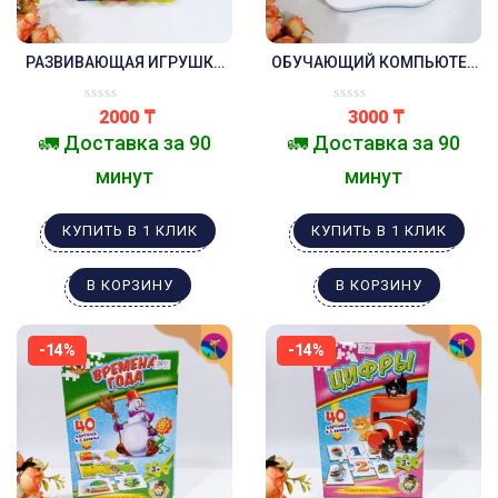
РАЗВИВАЮЩАЯ ИГРУШКА
ОБУЧАЮЩИЙ КОМПЬЮТЕР
«ЯЙЦА», СОРТЕР, НАБОР 6
МОЙ ПЕРВЫЙ НОУТБУК
ШТ
2000
₸
3000
₸
🚛 Доставка за 90
🚛 Доставка за 90
минут
минут
КУПИТЬ В 1 КЛИК
КУПИТЬ В 1 КЛИК
В КОРЗИНУ
В КОРЗИНУ
-14%
-14%