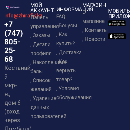
МОЙ
МАГАЗИН
ИНФОРМАЦИЯ
АККАУНТ
МОБИЛЬ
О
info@zhirafik.kz
ПРИЛОЖ
FAQ
Панель
магазине
+7
Бонусы
управления
Контакты
(747)
Как
Заказы
Новости
805-
купить?
Детали
25-
Доставка
профиля
68
Как
Накопленные
Костанай,
вернуть
балы
9
товар?
Список
мкр-
Условия
желаний
н.,
обслуживания
Удаление
дом 6
данных
(вход
пользователей
через
Ломбард)