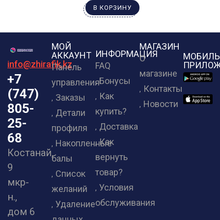
В КОРЗИНУ
МОЙ
МАГАЗИН
ИНФОРМАЦИЯ
АККАУНТ
МОБИЛЬ
О
info@zhirafik.kz
ПРИЛОЖ
FAQ
Панель
магазине
+7
Бонусы
управления
Контакты
(747)
Как
Заказы
Новости
805-
купить?
Детали
25-
Доставка
профиля
68
Как
Накопленные
Костанай,
вернуть
балы
9
товар?
Список
мкр-
Условия
желаний
н.,
обслуживания
Удаление
дом 6
данных