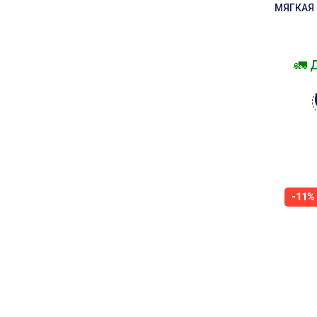
МЯГКАЯ
🚛 
-11%