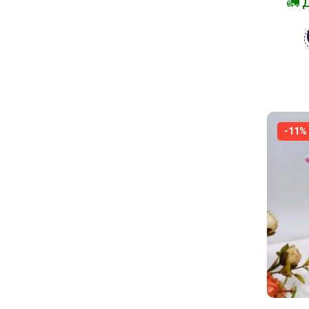
🚛 
-11%