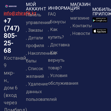
МОЙ
МАГАЗИН
ИНФОРМАЦИЯ
АККАУНТ
МОБИЛЬ
О
info@zhirafik.kz
ПРИЛОЖ
FAQ
Панель
магазине
+7
Бонусы
управления
Контакты
(747)
Как
Заказы
Новости
805-
купить?
Детали
25-
Доставка
профиля
68
Как
Накопленные
Костанай,
вернуть
балы
9
товар?
Список
мкр-
Условия
желаний
н.,
обслуживания
Удаление
дом 6
данных
(вход
пользователей
через
Ломбард)