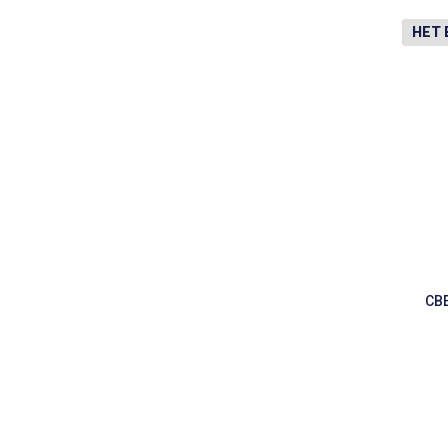
-40%
НЕТ
СВ