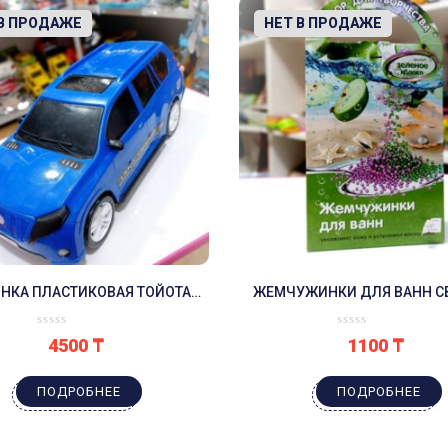
 В ПРОДАЖЕ
-8%
НЕТ В ПРОДАЖЕ
НКА ПЛАСТИКОВАЯ ТОЙОТА
ЖЕМЧУЖИНКИ ДЛЯ ВАНН 
СИНЯЯ
РУКАМИ «ЗЕЛЕНОЕ ЯБЛО
4500
₸
1100
₸
ПОДРОБНЕЕ
ПОДРОБНЕЕ