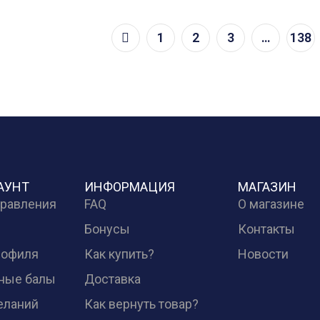
1
2
3
…
138
АУНТ
ИНФОРМАЦИЯ
МАГАЗИН
правления
FAQ
О магазине
Бонусы
Контакты
рофиля
Как купить?
Новости
ные балы
Доставка
еланий
Как вернуть товар?