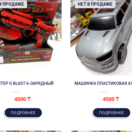
 В ПРОДАЖЕ
-10%
НЕТ В ПРОДАЖЕ
ТЕР G BLAST 6-ЗАРЯДНЫЙ
МАШИНКА ПЛАСТИКОВАЯ А
4500
₸
4500
₸
ПОДРОБНЕЕ
ПОДРОБНЕЕ