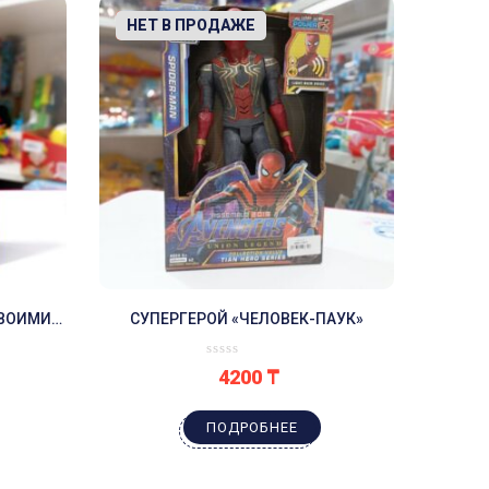
-50%
НЕТ В ПРОДАЖЕ
СВОИМИ
СУПЕРГЕРОЙ «ЧЕЛОВЕК-ПАУК»
КО»
4200
₸
ПОДРОБНЕЕ