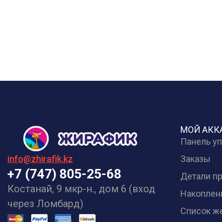
МОЙ АКК
Панель у
Заказы
info@zhirafik.kz
+7 (747) 805-25-68
Детали п
Костанай, 9 мкр-н., дом 6 (вход
Накоплен
через Ломбард)
Список ж