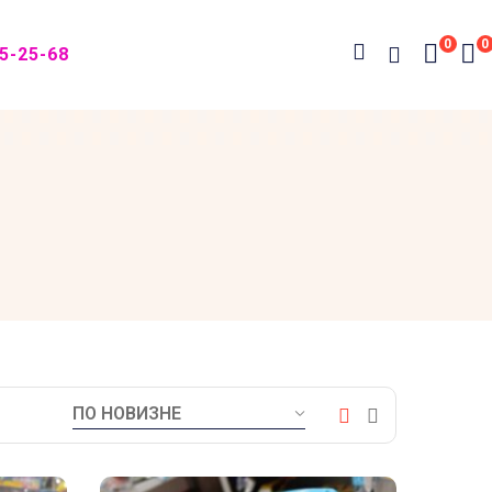
0
0
05-25-68