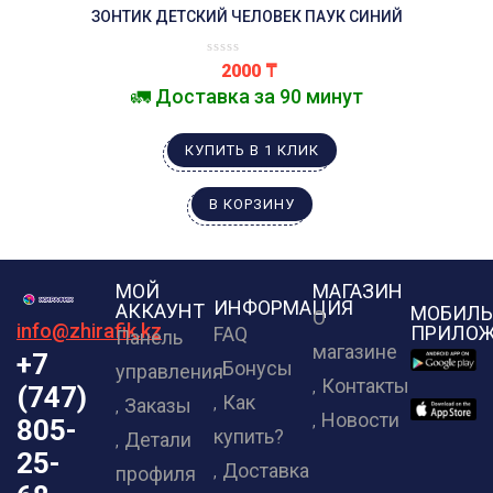
ЗОНТИК ДЕТСКИЙ ЧЕЛОВЕК ПАУК СИНИЙ
2000
₸
🚛 Доставка за 90 минут
КУПИТЬ В 1 КЛИК
В КОРЗИНУ
МОЙ
МАГАЗИН
ИНФОРМАЦИЯ
АККАУНТ
МОБИЛЬ
О
info@zhirafik.kz
ПРИЛОЖ
FAQ
Панель
магазине
+7
Бонусы
управления
Контакты
(747)
Как
Заказы
Новости
805-
купить?
Детали
25-
Доставка
профиля