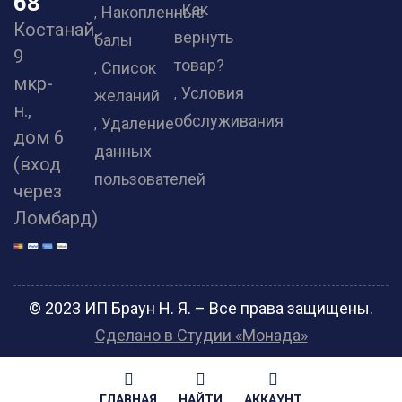
68
Как
Накопленные
Костанай,
вернуть
балы
9
товар?
Список
мкр-
Условия
желаний
н.,
обслуживания
Удаление
дом 6
данных
(вход
пользователей
через
Ломбард)
© 2023 ИП Браун Н. Я. – Все права защищены.
Сделано в Студии «Монада»
ГЛАВНАЯ
НАЙТИ
АККАУНТ