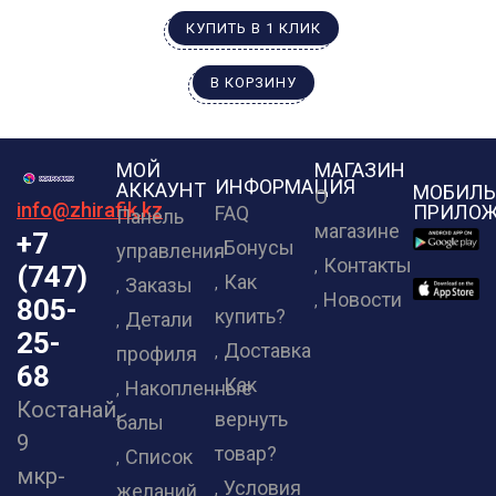
КУПИТЬ В 1 КЛИК
В КОРЗИНУ
МОЙ
МАГАЗИН
ИНФОРМАЦИЯ
АККАУНТ
МОБИЛЬ
О
info@zhirafik.kz
ПРИЛОЖ
FAQ
Панель
магазине
+7
Бонусы
управления
Контакты
(747)
Как
Заказы
Новости
805-
купить?
Детали
25-
Доставка
профиля
68
Как
Накопленные
Костанай,
вернуть
балы
9
товар?
Список
мкр-
Условия
желаний