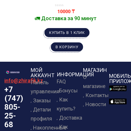
10000
₸
🚛 Доставка за 90 минут
КУПИТЬ В 1 КЛИК
В КОРЗИНУ
МОЙ
МАГАЗИН
ИНФОРМАЦИЯ
АККАУНТ
МОБИЛЬ
О
info@zhirafik.kz
ПРИЛОЖ
FAQ
Панель
магазине
+7
Бонусы
управления
Контакты
(747)
Как
Заказы
Новости
805-
купить?
Детали
25-
Доставка
профиля
68
Как
Накопленные