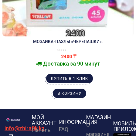
МОЗАИКА-ПАЗЛЫ «ЧЕРЕПАШКИ».
2400
₸
🚛 Доставка за 90 минут
КУПИТЬ В 1 КЛИК
В КОРЗИНУ
МОЙ
МАГАЗИН
ИНФОРМАЦИЯ
АККАУНТ
МОБИЛЬ
О
info@zhirafik.kz
ПРИЛОЖ
FAQ
Панель
магазине