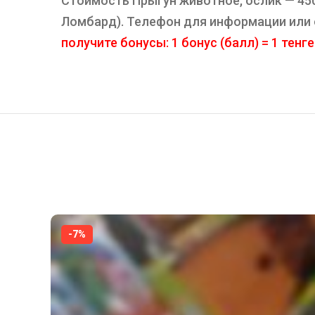
Стоимость Прыгун животное, ослик — 4500
Ломбард). Телефон для информации или
получите бонусы: 1 бонус (балл) = 1 тенге
-7%