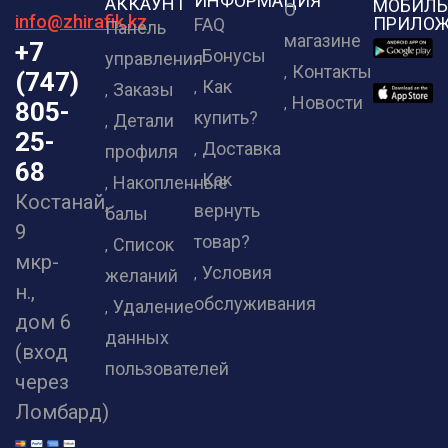
ИНФОРМАЦИЯ
АККАУНТ
МОБИЛЬ
О
info@zhirafik.kz
ПРИЛОЖ
FAQ
Панель
магазине
+7
Бонусы
управления
Контакты
(747)
Как
Заказы
Новости
805-
купить?
Детали
25-
Доставка
профиля
68
Как
Накопленные
Костанай,
вернуть
балы
9
товар?
Список
мкр-
Условия
желаний
н.,
обслуживания
Удаление
дом 6
данных
(вход
пользователей
через
Ломбард)