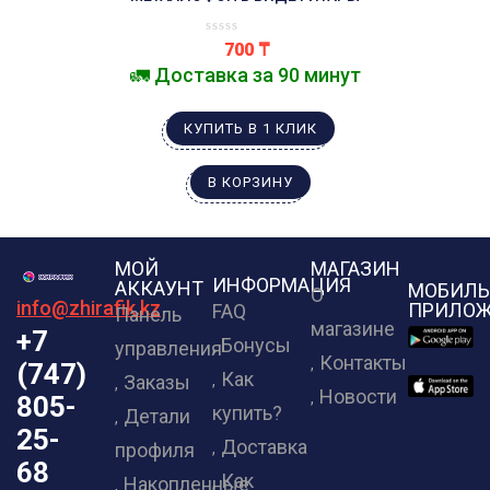
700
₸
🚛 Доставка за 90 минут
КУПИТЬ В 1 КЛИК
В КОРЗИНУ
МОЙ
МАГАЗИН
ИНФОРМАЦИЯ
АККАУНТ
МОБИЛЬ
О
info@zhirafik.kz
ПРИЛОЖ
FAQ
Панель
магазине
+7
Бонусы
управления
Контакты
(747)
Как
Заказы
Новости
805-
купить?
Детали
25-
Доставка
профиля
68
Как
Накопленные