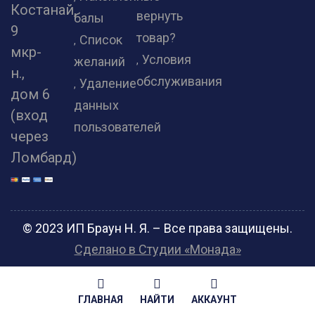
Костанай,
вернуть
балы
9
товар?
Список
мкр-
Условия
желаний
н.,
обслуживания
Удаление
дом 6
данных
(вход
пользователей
через
Ломбард)
© 2023 ИП Браун Н. Я. – Все права защищены.
Сделано в Студии «Монада»
ГЛАВНАЯ
НАЙТИ
АККАУНТ