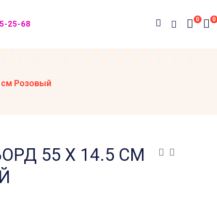
0
0
05-25-68
5 см Розовый
ОРД 55 Х 14.5 СМ
Й