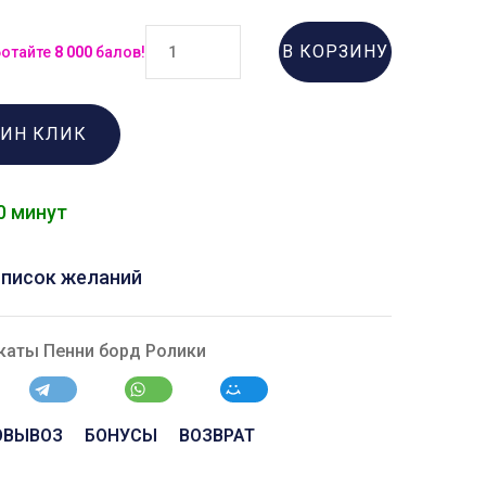
В КОРЗИНУ
ботайте
8 000
балов!
ДИН КЛИК
0 минут
список желаний
каты Пенни борд Ролики
ОВЫВОЗ
БОНУСЫ
ВОЗВРАТ