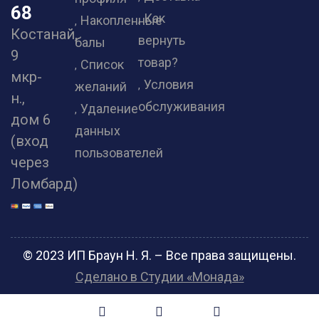
68
Как
Накопленные
Костанай,
вернуть
балы
9
товар?
Список
мкр-
Условия
желаний
н.,
обслуживания
Удаление
дом 6
данных
(вход
пользователей
через
Ломбард)
© 2023 ИП Браун Н. Я. – Все права защищены.
Сделано в Студии «Монада»