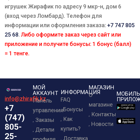
игрушек Жирафик по адресу 9 мкр-н, дом 6
(вход через Ломбард). Телефон для
информации или оформления заказа:
+7 747 805
25 68
.
Либо оформите заказ через сайт или
приложение и получите бонусы: 1 бонус (балл)
= 1 тенге.
МОЙ
МАГАЗИН
ИНФОРМАЦИЯ
АККАУНТ
МОБИЛЬ
О
info@zhirafik.kz
ПРИЛОЖ
FAQ
Панель
магазине
+7
Бонусы
управления
Контакты
(747)
Как
Заказы
Новости
805-
купить?
Детали
25-
Доставка
профиля