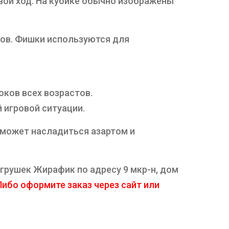
вой ход. На кубике обычно изображены
ков. Фишки используются для
ков всех возрастов.
 игровой ситуации.
 может насладиться азартом и
игрушек Жирафик по адресу 9 мкр-н, дом
ибо оформите заказ через сайт или