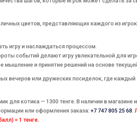
ичества шагов, которые игрок может сделать за с
зличных цветов, представляющих каждого из игро
ть игру и наслаждаться процессом.
оты событий делают игру увлекательной для игро
е мышление и принятие решений на основе текущей
ых вечеров или дружеских посиделок, где каждый
к для котика — 1300 тенге. В наличии в магазине 
нформации или оформления заказа:
+7 747 805 25 68
.
Л
алл) = 1 тенге.