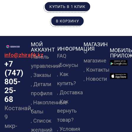
КУПИТЬ В 1 КЛИК
В КОРЗИНУ
МОЙ
МАГАЗИН
ИНФОРМАЦИЯ
АККАУНТ
МОБИЛЬ
О
info@zhirafik.kz
ПРИЛОЖ
FAQ
Панель
магазине
+7
Бонусы
управления
Контакты
(747)
Как
Заказы
Новости
805-
купить?
Детали
25-
Доставка
профиля
68
Как
Накопленные
Костанай,
вернуть
балы
9
товар?
Список
мкр-
Условия
желаний