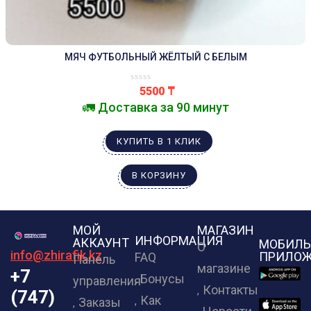
МЯЧ ФУТБОЛЬНЫЙ ЖЁЛТЫЙ С БЕЛЫМ
5500
₸
🚛 Доставка за 90 минут
КУПИТЬ В 1 КЛИК
В КОРЗИНУ
МОЙ
МАГАЗИН
ИНФОРМАЦИЯ
АККАУНТ
МОБИЛЬ
О
info@zhirafik.kz
ПРИЛОЖ
FAQ
Панель
магазине
+7
Бонусы
управления
Контакты
(747)
Как
Заказы