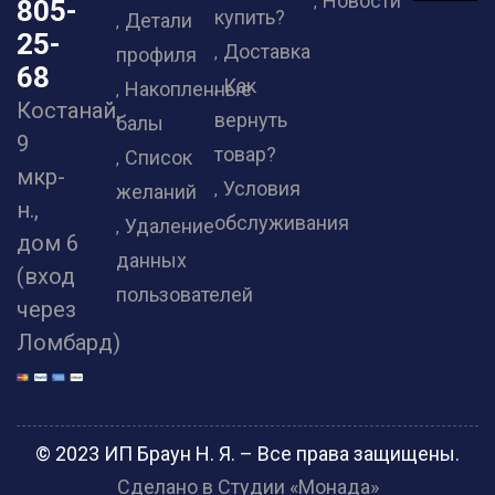
Новости
805-
купить?
Детали
25-
Доставка
профиля
68
Как
Накопленные
Костанай,
вернуть
балы
9
товар?
Список
мкр-
Условия
желаний
н.,
обслуживания
Удаление
дом 6
данных
(вход
пользователей
через
Ломбард)
© 2023 ИП Браун Н. Я. – Все права защищены.
Сделано в Студии «Монада»