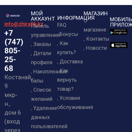
МОЙ
МАГАЗИН
ИНФОРМАЦИЯ
АККАУНТ
МОБИЛЬ
О
info@zhirafik.kz
ПРИЛОЖ
FAQ
Панель
магазине
+7
Бонусы
управления
Контакты
(747)
Как
Заказы
Новости
805-
купить?
Детали
25-
Доставка
профиля
68
Как
Накопленные
Костанай,
вернуть
балы
9
товар?
Список
мкр-
Условия
желаний
н.,
обслуживания
Удаление
дом 6
данных
(вход
пользователей
через