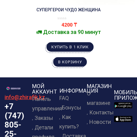
СУПЕРГЕРОИ ЧУДО ЖЕНЩИНА
4200
₸
🚛 Доставка за 90 минут
КУПИТЬ В 1 КЛИК
В КОРЗИНУ
МОЙ
МАГАЗИН
ИНФОРМАЦИЯ
АККАУНТ
МОБИЛЬ
О
info@zhirafik.kz
ПРИЛОЖ
FAQ
Панель
магазине
+7
Бонусы
управления
Контакты
(747)
Как
Заказы
Новости
805-
купить?
Детали
25-
Доставка
профиля