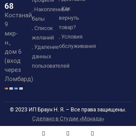
68
Как
Накопленные
Костанай,
вернуть
балы
9
товар?
Список
мкр-
Условия
желаний
н.,
обслуживания
Удаление
дом 6
данных
(вход
пользователей
через
Ломбард)
© 2023 ИП Браун Н. Я. – Все права защищены.
Сделано в Студии «Монада»