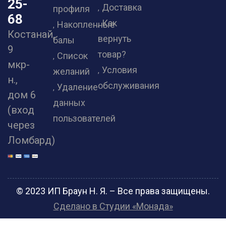
25-
Доставка
профиля
68
Как
Накопленные
Костанай,
вернуть
балы
9
товар?
Список
мкр-
Условия
желаний
н.,
обслуживания
Удаление
дом 6
данных
(вход
пользователей
через
Ломбард)
© 2023 ИП Браун Н. Я. – Все права защищены.
Сделано в Студии «Монада»