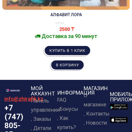
АЛФАВИТ ЛОРА
2500
₸
🚛 Доставка за 90 минут
КУПИТЬ В 1 КЛИК
В КОРЗИНУ
МОЙ
МАГАЗИН
ИНФОРМАЦИЯ
АККАУНТ
МОБИЛЬ
О
info@zhirafik.kz
ПРИЛОЖ
FAQ
Панель
магазине
+7
Бонусы
управления
Контакты
(747)
Как
Заказы
Новости
805-
купить?
Детали