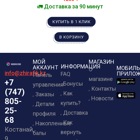
🚛 Доставка за 90 минут
КУПИТЬ В 1 КЛИК
В КОРЗИНУ
МОЙ
МАГАЗИН
ИНФОРМАЦИЯ
АККАУНТ
МОБИЛЬ
О
info@zhirafik.kz
ПРИЛОЖ
FAQ
Панель
магазине
+7
Бонусы
управления
Контакты
(747)
Как
Заказы
Новости
805-
купить?
Детали
25-
Доставка
профиля
68
Как
Накопленные
Костанай,
вернуть
балы
9