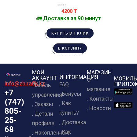
4200
₸
🚛 Доставка за 90 минут
КУПИТЬ В 1 КЛИК
В КОРЗИНУ
МОЙ
МАГАЗИН
ИНФОРМАЦИЯ
АККАУНТ
МОБИЛЬ
О
info@zhirafik.kz
ПРИЛОЖ
FAQ
Панель
магазине
+7
Бонусы
управления
Контакты
(747)
Как
Заказы
Новости
805-
купить?
Детали
25-
Доставка
профиля
68
Как
Накопленные