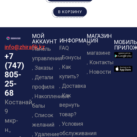
В КОРЗИНУ
МОЙ
МАГАЗИН
ИНФОРМАЦИЯ
АККАУНТ
МОБИЛЬ
О
info@zhirafik.kz
ПРИЛОЖ
FAQ
Панель
магазине
+7
Бонусы
управления
Контакты
(747)
Как
Заказы
Новости
805-
купить?
Детали
25-
Доставка
профиля
68
Как
Накопленные
Костанай,
вернуть
балы
9
товар?
Список
мкр-
Условия
желаний
н.,
обслуживания
Удаление