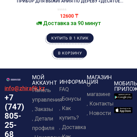
ПРИБОР ДЛЯ ВЫЖИГАНИЯ ПО ДЕРЕВУ «ДЕСЯТОЕ
КОРОЛЕВСТВО» УЗОР-10К
12600
₸
🚛 Доставка за 90 минут
КУПИТЬ В 1 КЛИК
В КОРЗИНУ
МОЙ
МАГАЗИН
ИНФОРМАЦИЯ
АККАУНТ
МОБИЛЬ
О
info@zhirafik.kz
ПРИЛОЖ
FAQ
Панель
магазине
+7
Бонусы
управления
Контакты
(747)
Как
Заказы
Новости
805-
купить?
Детали
25-
Доставка
профиля
68
Как