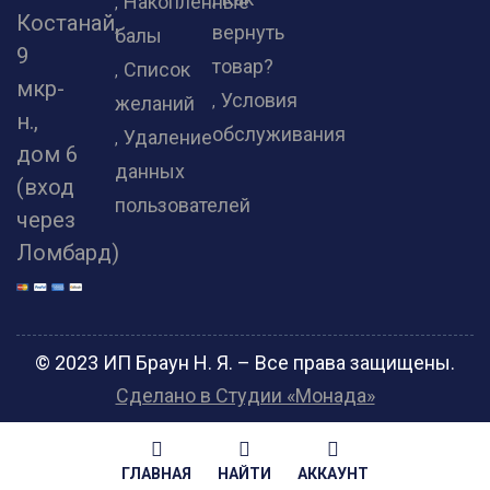
Накопленные
Костанай,
вернуть
балы
9
товар?
Список
мкр-
Условия
желаний
н.,
обслуживания
Удаление
дом 6
данных
(вход
пользователей
через
Ломбард)
© 2023 ИП Браун Н. Я. – Все права защищены.
Сделано в Студии «Монада»
ГЛАВНАЯ
НАЙТИ
АККАУНТ